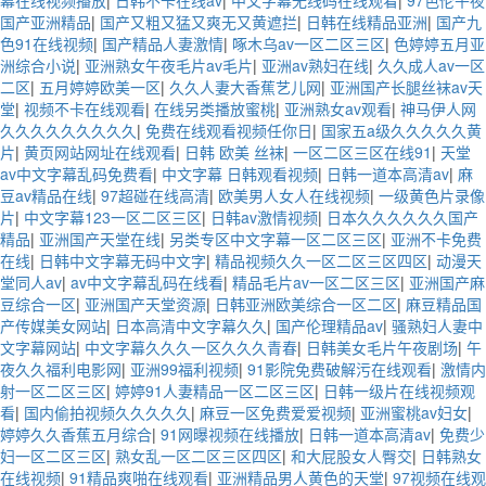
幕在线视频播放
|
日韩不卡在线av
|
中文字幕无线码在线观看
|
97色伦午夜
国产亚洲精品
|
国产又粗又猛又爽无又黄遮拦
|
日韩在线精品亚洲
|
国产九
色91在线视频
|
国产精品人妻激情
|
啄木乌av一区二区三区
|
色婷婷五月亚
洲综合小说
|
亚洲熟女午夜毛片av毛片
|
亚洲av熟妇在线
|
久久成人av一区
二区
|
五月婷婷欧美一区
|
久久人妻大香蕉艺儿网
|
亚洲国产长腿丝袜av天
堂
|
视频不卡在线观看
|
在线另类播放蜜桃
|
亚洲熟女av观看
|
神马伊人网
久久久久久久久久久
|
免费在线观看视频任你日
|
国家五a级久久久久久黄
片
|
黄页网站网址在线观看
|
日韩 欧美 丝袜
|
一区二区三区在线91
|
天堂
av中文字幕乱码免费看
|
中文字幕 日韩观看视频
|
日韩一道本高清av
|
麻
豆av精品在线
|
97超碰在线高清
|
欧美男人女人在线视频
|
一级黄色片录像
片
|
中文字幕123一区二区三区
|
日韩av激情视频
|
日本久久久久久久国产
精品
|
亚洲国产天堂在线
|
另类专区中文字幕一区二区三区
|
亚洲不卡免费
在线
|
日韩中文字幕无码中文字
|
精品视频久久一区二区三区四区
|
动漫天
堂同人av
|
av中文字幕乱码在线看
|
精品毛片av一区二区三区
|
亚洲国产麻
豆综合一区
|
亚洲国产天堂资源
|
日韩亚洲欧美综合一区二区
|
麻豆精品国
产传媒美女网站
|
日本高清中文字幕久久
|
国产伦理精品av
|
骚熟妇人妻中
文字幕网站
|
中文字幕久久久一区久久久青春
|
日韩美女毛片午夜剧场
|
午
夜久久福利电影网
|
亚洲99福利视频
|
91影院免费破解污在线观看
|
激情内
射一区二区三区
|
婷婷91人妻精品一区二区三区
|
日韩一级片在线视频观
看
|
国内偷拍视频久久久久久
|
麻豆一区免费爱爱视频
|
亚洲蜜桃av妇女
|
婷婷久久香蕉五月综合
|
91网曝视频在线播放
|
日韩一道本高清av
|
免费少
妇一区二区三区
|
熟女乱一区二区三区四区
|
和大屁股女人臀交
|
日韩熟女
在线视频
|
91精品爽啪在线观看
|
亚洲精品男人黄色的天堂
|
97视频在线观