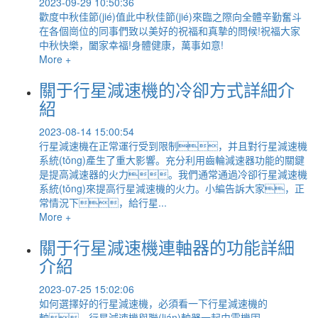
2023-09-29 10:50:36
歡度中秋佳節(jié)值此中秋佳節(jié)來臨之際向全體辛勤奮斗
在各個崗位的同事們致以美好的祝福和真摯的問候!祝福大家
中秋快樂，闔家幸福!身體健康，萬事如意!
More +
關于行星減速機的冷卻方式詳細介
紹
2023-08-14 15:00:54
行星減速機在正常運行受到限制，并且對行星減速機
系統(tǒng)產生了重大影響。充分利用齒輪減速器功能的關鍵
是提高減速器的火力。我們通常通過冷卻行星減速機
系統(tǒng)來提高行星減速機的火力。小編告訴大家，正
常情況下，給行星...
More +
關于行星減速機連軸器的功能詳細
介紹
2023-07-25 15:02:06
如何選擇好的行星減速機，必須看一下行星減速機的
軸。行星減速機與聯(lián)軸器一起由電機固