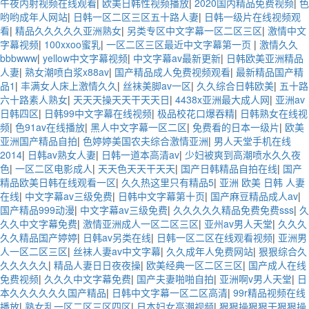
午夜内射视频在线观看
|
欧美日韩性视频播放
|
2020国内精品免费视频
|
色
哟哟成年人网站
|
日韩一区二区三区五十路人妻
|
日韩一级片在线视频观
看
|
精品久久久久久亚洲熟女
|
另类专区中文字幕一区二区三区
|
激情中文
字幕视频
|
100xxoo蜜乳
|
一区二区三区最近中文字幕第一页
|
激情久久
bbbwww
|
yellow中文字幕视频
|
中文字幕av最新更新
|
日韩欧美亚洲精品
人妻
|
熟女潮喷白浆x88av
|
国产精品成人免费视频观看
|
最新精品国产精
品1
|
丰满女人床上激情久久
|
丝袜美脚av一区
|
久久综合日韩欧美
|
五十路
六十路素人熟女
|
天天天操天天干天天日
|
4438x亚洲最大成人网
|
亚洲av
日韩四区
|
日韩99中文字幕在线视频
|
极品校花口爆吞精
|
日韩熟女在线视
频
|
色91av在线播放
|
黑人中文字幕一区二区
|
免费看的日本一级片
|
欧美
亚洲国产精品自拍
|
色婷婷美国农夫综合激情亚洲
|
男人天堂手机在线
2014
|
日韩av熟女人妻
|
日韩一道本高清av
|
少妇被爽到高潮喷水久久夜
色
|
一区二区电影成人
|
天天色天天干天天
|
国产日韩精品自拍在线
|
国产
精品欧美日韩在线观看一区
|
久久热这里只有精品5
|
亚洲 欧美 日韩 人妻
在线
|
中文字幕av三级免费
|
日韩中文字幕第十页
|
国产麻豆精品成人av
|
国产精品999动漫
|
中文字幕av三级免费
|
久久久久久精品免费免费sss
|
久
久久中文字幕免费
|
激情亚洲成人一区二区三区
|
亚州av男人天堂
|
久久久
久久精品国产婷婷
|
日韩av另类在线
|
日韩一区二区在线观看视频
|
亚洲男
人一区二区三区
|
丝袜人妻av中文字幕
|
久久成年人免费网站
|
狠狠综合久
久久久久久
|
精品人妻日日夜夜操
|
欧美经典一区二区三区
|
国产成人在线
免费视频
|
久久久中文字幕免费
|
国产夫妻啪啪自拍
|
亚洲啊v男人天堂
|
日
本久久久久久久国产精品
|
日韩中文字幕一区二区高清
|
99r精品视频在线
播放
|
熟女乱一区二区三区四区
|
日本妇女高潮视频
|
狠狠操狠狠干狠狠操