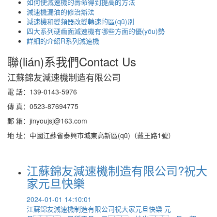
如何使減速機的壽命得到提高的方法
減速機漏油的修治辦法
減速機和變頻器改變轉速的區(qū)別
四大系列硬齒面減速機有哪些方面的優(yōu)勢
詳細的介紹R系列減速機
聯(lián)系我們
Contact Us
江蘇錦友減速機制造有限公司
電 話：139-0143-5976
傳 真：0523-87694775
郵 箱：jinyoujsj@163.com
地 址：中國江蘇省泰興市城東高新區(qū)（戴王路1號）
江蘇錦友減速機制造有限公司?祝大
家元旦快樂
2024-01-01 14:10:01
江蘇錦友減速機制造有限公司祝大家元旦快樂 元