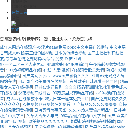
服務熱線
13901435976
在線留言
微信
TOP
感谢您访问我们的网站，您可能还对以下资源感兴趣：
成年人网站在线观,午夜淫片aaaa免费,pppd中文字幕在线播放,中文字幕
日韩成人av,欧美三级色图视频,日本黄色综合视频,国产主播福利在线播
放,青青草在线免费观看av,综合 另类 丝袜 亚洲
97一区二区三区人妻免费
|
亚洲欧美国产麻豆综合
|
午夜精彩视频免费观
看
|
999热视频精品在线
|
在线 人妻 视频
|
在线观看欧美激情
|
熟妇在线精
品视频网站
|
国产美女啪啪av
|
www国产蜜臀久久久
|
亚洲Av无码成人黄
网站在线
|
日韩国产欧美激情在线视频
|
在线欧美日韩观看一区二区
|
精品
熟女人妻在线视频
|
亚洲av少妇系列
|
久久久精品亚洲熟妇少妇
|
黄色成人
在线私拍
|
深夜视频在线四区
|
99热这里只有精品在线
|
xx00视频在线观
看
|
成人av在线播放不卡
|
欧美日本一道本免费三区
|
国产免费观看久久久
久久久久久
|
欧美视频亚洲视频在线观看
|
国产精品久久久久噜噜噜
|
久操
在线免费观看视频
|
日韩高清無碼天堂
|
久久66热人妻偷产精品9
|
日韩特
级片中文字幕
|
久草大香蕉人与兽
|
99精品偷拍在线中文字幕
|
国产 欧美?
亚洲?日韩视频
|
欧美精品久久久久久无
|
加勒比在线视频在线播放
|
国产
强上美女在线观看
|
天堂性视频99在线播放免费
|
欧美另类极品videoshd
|