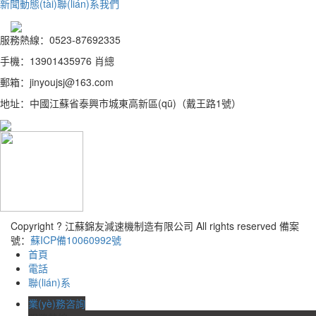
新聞動態(tài)
聯(lián)系我們
服務熱線：0523-87692335
手機：13901435976 肖總
郵箱：jinyoujsj@163.com
地址：中國江蘇省泰興市城東高新區(qū)（戴王路1號）
Copyright ? 江蘇錦友減速機制造有限公司 All rights reserved 備案
號：
蘇ICP備10060992號
首頁
電話
聯(lián)系
業(yè)務咨詢