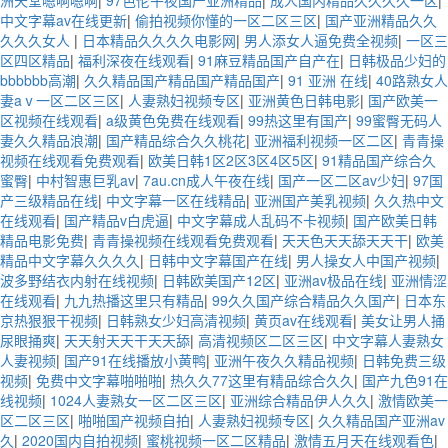
洲天堂嗯啊嗯啊
|
97色伦午夜国产亚洲精品
|
成人国内精品久久久久一区
|
中文字幕av在线更新
|
偷拍视频你懂的一区二区三区
|
国产亚洲精品久久
久久久女人
|
日本精品久久久久电影网
|
男人添女人逼免费全视频
|
一区三
区四区精品
|
福利深夜在线观看
|
91麻豆精品国产自产在
|
日韩极品少妇的
bbbbbb高潮
|
久久精品国产精品国产精品国产
|
91 亚洲 在线
|
40路熟女人
妻aⅴ一区二区三区
|
人妻熟妇视频专区
|
亚洲黄色日韩电影
|
国产欧美一
区视频在线观看
|
a级黄色免费在线观看
|
99热这里有国产
|
99蜜臀无码人
妻久久精品浪潮
|
国产精品综合久久桃花
|
亚洲福利视频一区二区
|
青青操
视频在线观看免费观看
|
欧美日韩1区2区3区4区5区
|
91精品国产综合久
蜜臀
|
中村智惠巨乳av
|
7au.cn成人午夜在线
|
国产一区二区av少妇
|
97国
产三级精品在线
|
中文字幕一区在线精品
|
亚洲国产美乳视频
|
久久热中文
在线观看
|
国产精品v白虎逼
|
中文字幕成人乱码不卡视频
|
国产欧美日韩
精品电影免费
|
青青操视频在线观看免费观看
|
天天色天天舔天天干
|
欧美
精品中文字幕久久久久
|
日韩中文字幕国产在线
|
男人操女人中国产视频
|
波多野结衣内射在线视频
|
日韩欧美国产12区
|
亚洲av极品在线
|
亚洲情涩
在线观看
|
九九热播这里只有精品
|
99久久国产综合精品久久国产
|
日本东
京热狠狠干视频
|
日韩熟女少妇高清视频
|
黄页av在线观看
|
美女让男人捅
尿眼捅爽
|
天天射天天干天天舔
|
高清视频区二区三区
|
中文字幕人妻熟女
人妻视频
|
国产91在线播放小黄鸭
|
亚洲午夜久久精品视频
|
日韩免费三级
视频
|
免费中文字幕啪啪啪
|
热久久77这里有精品综合久久
|
国产九色91在
线视频
|
1024人妻熟女一区二区三区
|
亚洲综合精品伊人久久
|
激情欧美一
区二区三区
|
啪啪国产视频自拍
|
人妻熟妇视频专区
|
久久精品国产亚洲av
久
|
2020国内自拍视频
|
蜜桃视频一区二区精品
|
激情五月天在线观看色
|