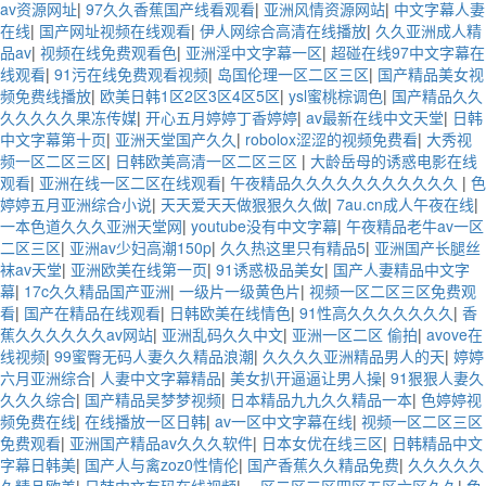
av资源网址
|
97久久香蕉国产线看观看
|
亚洲风情资源网站
|
中文字幕人妻
在线
|
国产网址视频在线观看
|
伊人网综合高清在线播放
|
久久亚洲成人精
品av
|
视频在线免费观看色
|
亚洲淫中文字幕一区
|
超碰在线97中文字幕在
线观看
|
91污在线免费观看视频
|
岛国伦理一区二区三区
|
国产精品美女视
频免费线播放
|
欧美日韩1区2区3区4区5区
|
ysl蜜桃棕调色
|
国产精品久久
久久久久久果冻传媒
|
开心五月婷婷丁香婷婷
|
av最新在线中文天堂
|
日韩
中文字幕第十页
|
亚洲天堂国产久久
|
robolox涩涩的视频免费看
|
大秀视
频一区二区三区
|
日韩欧美高清一区二区三区
|
大龄岳母的诱惑电影在线
观看
|
亚洲在线一区二区在线观看
|
午夜精品久久久久久久久久久久久
|
色
婷婷五月亚洲综合小说
|
天天爱天天做狠狠久久做
|
7au.cn成人午夜在线
|
一本色道久久久亚洲天堂网
|
youtube没有中文字幕
|
午夜精品老牛av一区
二区三区
|
亚洲av少妇高潮150p
|
久久热这里只有精品5
|
亚洲国产长腿丝
袜av天堂
|
亚洲欧美在线第一页
|
91诱惑极品美女
|
国产人妻精品中文字
幕
|
17c久久精品国产亚洲
|
一级片一级黄色片
|
视频一区二区三区免费观
看
|
国产在精品在线观看
|
日韩欧美在线情色
|
91性高久久久久久久久
|
香
蕉久久久久久久av网站
|
亚洲乱码久久中文
|
亚洲一区二区 偷拍
|
avove在
线视频
|
99蜜臀无码人妻久久精品浪潮
|
久久久久亚洲精品男人的天
|
婷婷
六月亚洲综合
|
人妻中文字幕精品
|
美女扒开逼逼让男人操
|
91狠狠人妻久
久久久综合
|
国产精品吴梦梦视频
|
日本精品九九久久精品一本
|
色婷婷视
频免费在线
|
在线播放一区日韩
|
av一区中文字幕在线
|
视频一区二区三区
免费观看
|
亚洲国产精品av久久久软件
|
日本女优在线三区
|
日韩精品中文
字幕日韩美
|
国产人与禽zoz0性情伦
|
国产香蕉久久精品免费
|
久久久久久