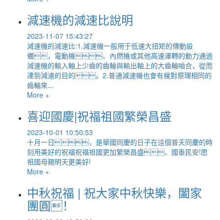
減速機的減速比說明
2023-11-07 15:43:27
減速機的減速比:1.減速機一般用于低速大扭矩的傳動設
備，電動機、內燃機或其他高速運轉的動力通過
減速機的輸入軸上少齒的齒輪與輸出軸上的大齒輪嚙合，從而
達到減速的目的。2.普通減速機也會有幾對原理相同的
齒輪來...
More +
喜迎國慶|祝福祖國繁榮昌盛
2023-10-01 10:50:53
十月一日，是舉國同慶的日子在這個普天同慶的時
刻用美好的祝福祝福祖國更加繁榮昌盛、國泰民安!愿
祖國母親明天更美好!
More +
中秋祝福 | 祝大家中秋快樂，闔家
團圓！