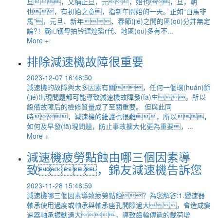
旦，又稱正旦，元，始也，旦，朝
也，有初始之意，指新年開始的一天。正如“白馬非
馬”，元旦、新年、春節(jié)之間的區(qū)分并無定
論?！霸钡母拍钤诓煌瑫r代、地區(qū)多有不...
More +
排除減速機故障很重要
2023-12-07 16:48:50
減速機的故障與太多因素有關，任何一個環(huán)節
(jié)出現問題都可能導致減速機故障發(fā)生，所以
設備故障后的檢修質量成了至關重要。 但與此同
時，減速機的維護也很難，所以，
如何及早發(fā)現問題，防止事故擴大化更為重要，...
More +
減速機疲勞點蝕由哪三個因素導
致，錦友減速機告訴您
2023-11-28 15:48:59
減速機哪三個因素導致疲勞點蝕？為您解答:1.變速器
軸承使用過度或軸承與軸承座孔間隙過大，會造成變
速器軸承振動過大，導致齒輪傳遞的載荷增