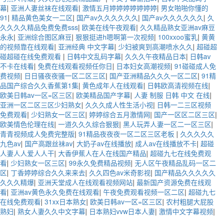
幕
|
亚洲人妻丝袜在线观看
|
激情五月婷婷婷婷婷婷婷
|
男女啪啪你懂的
91
|
精品黄色美女一二区
|
国产av久久久久久久
|
国产av久久久久久久
|
久
久久久久精品免费免费sss
|
欧美在线午夜观看
|
久久精品熟女亚洲av麻豆
永永
|
亚洲综合图区麻豆
|
狠狠挺进h嗯啊第一次视频
|
100xxoo蜜乳
|
黄黄
的视频靠在线观看
|
亚洲经典 中文字幕
|
少妇被爽到高潮喷水久久
|
超碰超
碰超碰在线免费观看
|
日韩中文乱码字幕
|
久久久午夜精品日本
|
日韩av
不卡在线看
|
免费在线观看视频任你日
|
日本妇女高潮视频
|
91碰碰成人免
费视频
|
日日骚夜夜骚一区二区三区
|
国产亚洲精品久久久一区二区
|
91精
品国产综合久久香蕉第1集
|
黄色成年人在线观看
|
日韩欧高清视频在线
|
欧美日韩av一区=区三区
|
欧美精品国产字幕
|
人妻 制服 日韩 中文 在线
|
亚洲一区二区三区少妇熟女
|
久久久成人性生活小视
|
日韩一二三区视频
免费观看
|
少妇熟女一区三区
|
婷婷综合五月激情网
|
国产一区区二区三区
|
欧美情色伦理在线
|
一道久久久综合狠狠
|
黑人玩弄人妻一区二一区三区
|
青青视频成人免费完整版
|
91精品夜夜夜一区二区三区老板
|
久久久久久
九色av
|
国产高跟丝袜av
|
大奶子av在线播放
|
成人av在线播放不卡
|
超碰
人妻人人爱人人干
|
大香伊蕉人在人在线国产精品
|
超碰九七在线免费观
看
|
少妇熟女一区三区
|
99永久免费精品视频
|
无人区午夜精品乱码一区二
区
|
丁香婷婷综合久久来来去
|
久久四色av米奇影视
|
国产精品久久久久久
久久久精爆
|
亚洲天堂成人在线观看视频网站
|
最新国产资源免费在线观
看
|
亚洲av黄色永久免费在线观看
|
午夜免费观看视频一区二区
|
超碰九七
在线免费观看
|
31xx日本熟女
|
欧美日韩av一区=区三区
|
农村粗腿大屁股
熟妇
|
熟女人妻久久中文字幕
|
日本熟妇vvw日本人妻
|
激情中文字幕视频
|