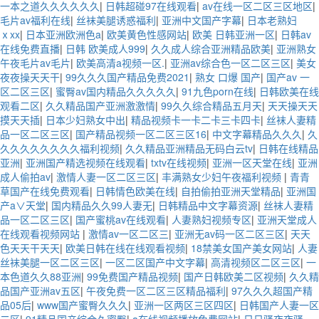
一本之道久久久久久久
|
日韩超碰97在线观看
|
av在线一区二区三区地区
|
毛片av福利在线
|
丝袜美腿诱惑福利
|
亚洲中文国产字幕
|
日本老熟妇
ⅹxx
|
日本亚洲欧洲色a
|
欧美黄色性感网站
|
欧美 日韩亚洲一区
|
日韩av
在线免费直播
|
日韩 欧美成人999
|
久久成人综合亚洲精品欧美
|
亚洲熟女
午夜毛片av毛片
|
欧美高清a视频一区.
|
亚洲av综合色一区二区三区
|
美女
夜夜操天天干
|
99久久久国产精品免费2021
|
熟女 口爆 国产
|
国产av 一
区二区三区
|
蜜臀av国内精品久久久久久
|
91九色porn在线
|
日韩欧美在线
观看二区
|
久久精品国产亚洲激激情
|
99久久综合精品五月天
|
天天操天天
摸天天插
|
日本少妇熟女中出
|
精品视频卡一卡二卡三卡四卡
|
丝袜人妻精
品一区二区三区
|
国产精品视频一区二区三区16
|
中文字幕精品久久久
|
久
久久久久久久久久福利视频
|
久久精品亚洲精品无码白云tv
|
日韩在线精品
亚洲
|
亚洲国产精选视频在线观看
|
txtv在线视频
|
亚洲一区天堂在线
|
亚洲
成人偷拍av
|
激情人妻一区二区三区
|
丰满熟女少妇午夜福利视频
|
青青
草国产在线免费观看
|
日韩情色欧美在线
|
自拍偷拍亚洲天堂精品
|
亚洲国
产a∨天堂
|
国内精品久久99人妻无
|
日韩精品中文字幕资源
|
丝袜人妻精
品一区二区三区
|
国产蜜桃av在线观看
|
人妻熟妇视频专区
|
亚洲天堂成人
在线观看视频网站
|
激情av一区二区三
|
亚洲无av码一区二区三区
|
天天
色天天干天天
|
欧美日韩在线在线观看视频
|
18禁美女国产美女网站
|
人妻
丝袜美腿一区二区三区
|
一区二区国产中文字幕
|
高清视频区二区三区
|
一
本色道久久88亚洲
|
99免费国产精品视频
|
国产日韩欧美二区视频
|
久久精
品国产亚洲av五区
|
午夜免费一区二区三区精品福利
|
97久久久超国产精
品05后
|
www国产蜜臀久久久
|
亚洲一区两区三区四区
|
日韩国产人妻一区