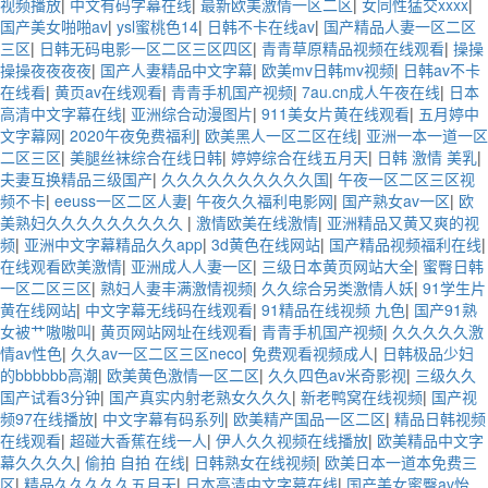
视频播放
|
中文有码字幕在线
|
最新欧美激情一区二区
|
女同性猛交xxxx
|
国产美女啪啪av
|
ysl蜜桃色14
|
日韩不卡在线av
|
国产精品人妻一区二区
三区
|
日韩无码电影一区二区三区四区
|
青青草原精品视频在线观看
|
操操
操操夜夜夜夜
|
国产人妻精品中文字幕
|
欧美mv日韩mv视频
|
日韩av不卡
在线看
|
黄页av在线观看
|
青青手机国产视频
|
7au.cn成人午夜在线
|
日本
高清中文字幕在线
|
亚洲综合动漫图片
|
911美女片黄在线观看
|
五月婷中
文字幕网
|
2020午夜免费福利
|
欧美黑人一区二区在线
|
亚洲一本一道一区
二区三区
|
美腿丝袜综合在线日韩
|
婷婷综合在线五月天
|
日韩 激情 美乳
|
夫妻互换精品三级国产
|
久久久久久久久久久久国
|
午夜一区二区三区视
频不卡
|
eeuss一区二区人妻
|
午夜久久福利电影网
|
国产熟女av一区
|
欧
美熟妇久久久久久久久久久
|
激情欧美在线激情
|
亚洲精品又黄又爽的视
频
|
亚洲中文字幕精品久久app
|
3d黄色在线网站
|
国产精品视频福利在线
|
在线观看欧美激情
|
亚洲成人人妻一区
|
三级日本黄页网站大全
|
蜜臀日韩
一区二区三区
|
熟妇人妻丰满激情视频
|
久久综合另类激情人妖
|
91学生片
黄在线网站
|
中文字幕无线码在线观看
|
91精品在线视频 九色
|
国产91熟
女被艹嗷嗷叫
|
黄页网站网址在线观看
|
青青手机国产视频
|
久久久久久激
情av性色
|
久久av一区二区三区neco
|
免费观看视频成人
|
日韩极品少妇
的bbbbbb高潮
|
欧美黄色激情一区二区
|
久久四色av米奇影视
|
三级久久
国产试看3分钟
|
国产真实内射老熟女久久久
|
新老鸭窝在线视频
|
国产视
频97在线播放
|
中文字幕有码系列
|
欧美精产国品一区二区
|
精品日韩视频
在线观看
|
超碰大香蕉在线一人
|
伊人久久视频在线播放
|
欧美精品中文字
幕久久久久
|
偷拍 自拍 在线
|
日韩熟女在线视频
|
欧美日本一道本免费三
区
|
精品久久久久久五月天
|
日本高清中文字幕在线
|
国产美女蜜臀av怡