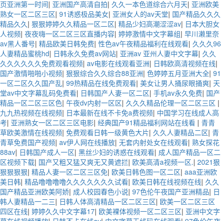
页亚洲第一时间
|
亚洲国产高清自拍
|
久久一本色道综合六月天
|
亚洲欧美
熟女一区二区三区
|
91诱惑极品美女
|
亚洲女人的av天堂
|
国产精品久久久
精品久久
|
狠狠婷婷久久精品一区二区
|
精品少妇高潮涩涩av
|
日本大胆女
人视频
|
夜夜嗨一区二区三区直播内容
|
婷婷激情中文字幕组
|
早川濑里奈
av黑人番号
|
精品欧美日韩免费
|
性色av午夜精品福利在线观看
|
久久久96
人妻精品蜜桃hd
|
日韩永久免费av网站
|
亚洲av 亚州人妻中文字幕
|
久久
久久久久久久免费观看视频
|
av电影在线观看亚洲
|
日韩欧高清视频在线
|
国产激情啪啪小视频
|
狠狠综合久久综合88亚洲
|
色婷婷五月亚洲大全
|
91
一区二区久久国产乱
|
99热精品在线免费观看
|
美女让男人捅尿眼捅爽
|
天
堂av中文字幕乱码免费看
|
日韩国产人妻一区二区
|
手机av永久免费
|
国产
精品一区二区三区色
|
午夜dv内射一区区
|
久久久精品伦理一区二区三区
|
九九热视频在线视频
|
日本最新在线不卡免a费视频
|
中国学习在线成人高
考
|
亚洲熟女一区二区三区电影
|
经典国产91精品福利网站在线看
|
青青
草欧美激情在线视频
|
免费观看日韩一级黄色大片
|
久久人妻精品二区
|
青
青草免费国产视频
|
av伊人网在线播放
|
无套内射处女在线观看
|
熟女探花
88av
|
日韩国产成人一区
|
黑丝少妇的诱惑在线观看
|
成人国产精品一区二
区视频下载
|
国产又粗又猛又爽无又黄遮拦
|
欧美高清a视频一区.
|
2021狠
狠狠狠狠
|
精品人妻一区二区三区免
|
欧美日韩色图一区二区
|
aaa亚洲欧
美日韩
|
精品噜噜噜噜久久久久久久久试看
|
欧美日韩在线视频在线
|
久久
国产精品亚洲欧美阿娇
|
成人校园春色小说
|
97色伦午夜国产亚洲精品
|
日
韩人妻精品一二三
|
日韩人体高清精品一区二区三区
|
欧美一区二区三区
四区在线
|
婷婷久久中文字幕17
|
欧美裸体视频一区二区三区
|
亚洲中文字