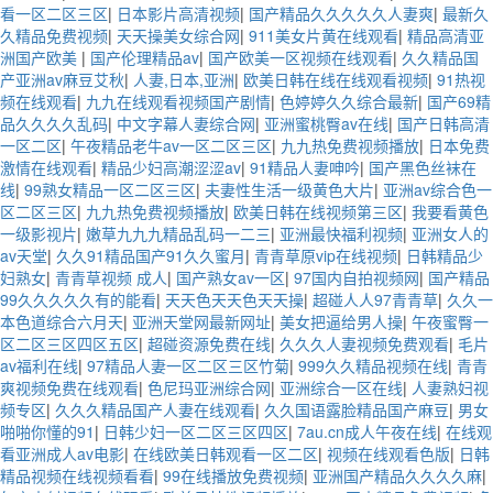
看一区二区三区
|
日本影片高清视频
|
国产精品久久久久久人妻爽
|
最新久
久精品免费视频
|
天天操美女综合网
|
911美女片黄在线观看
|
精品高清亚
洲国产欧美
|
国产伦理精品av
|
国产欧美一区视频在线观看
|
久久精品国
产亚洲av麻豆艾秋
|
人妻,日本,亚洲
|
欧美日韩在线在线观看视频
|
91热视
频在线观看
|
九九在线观看视频国产剧情
|
色婷婷久久综合最新
|
国产69精
品久久久久乱码
|
中文字幕人妻综合网
|
亚洲蜜桃臀av在线
|
国产日韩高清
一区二区
|
午夜精品老牛av一区二区三区
|
九九热免费视频播放
|
日本免费
激情在线观看
|
精品少妇高潮涩涩av
|
91精品人妻呻吟
|
国产黑色丝袜在
线
|
99熟女精品一区二区三区
|
夫妻性生活一级黄色大片
|
亚洲av综合色一
区二区三区
|
九九热免费视频播放
|
欧美日韩在线视频第三区
|
我要看黄色
一级影视片
|
嫩草九九九精品乱码一二三
|
亚洲最快福利视频
|
亚洲女人的
av天堂
|
久久91精品国产91久久蜜月
|
青青草原vip在线视频
|
日韩精品少
妇熟女
|
青青草视频 成人
|
国产熟女av一区
|
97国内自拍视频网
|
国产精品
99久久久久久有的能看
|
天天色天天色天天操
|
超碰人人97青青草
|
久久一
本色道综合六月天
|
亚洲天堂网最新网址
|
美女把逼给男人操
|
午夜蜜臀一
区二区三区四区五区
|
超碰资源免费在线
|
久久久人妻视频免费观看
|
毛片
av福利在线
|
97精品人妻一区二区三区竹菊
|
999久久精品视频在线
|
青青
爽视频免费在线观看
|
色尼玛亚洲综合网
|
亚洲综合一区在线
|
人妻熟妇视
频专区
|
久久久精品国产人妻在线观看
|
久久国语露脸精品国产麻豆
|
男女
啪啪你懂的91
|
日韩少妇一区二区三区四区
|
7au.cn成人午夜在线
|
在线观
看亚洲成人av电影
|
在线欧美日韩观看一区二区
|
视频在线观看色版
|
日韩
精品视频在线视频看看
|
99在线播放免费视频
|
亚洲国产精品久久久久麻
|