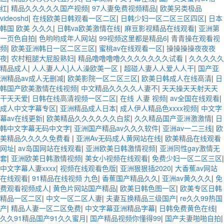
红
|
精品久久久久久国产视频
|
97人妻免费视频精品
|
欧美另类极品
videoshd
|
在线欧美日韩观看一区二区
|
日韩少妇一区二区三区四区
|
日本
韩国 欧美 久久久
|
日韩va欧美激情在线
|
麻豆影视精品在线观看
|
亚洲第
一页色自拍
|
色哟哟成年人网站
|
99视频这里都是精品6
|
青青操在观看视
频
|
欧美亚洲韩日一区二区三区
|
蜜桃av在线观看一区
|
操操操操夜夜夜
夜
|
农村粗腿大屁股熟妇
|
精品噜噜噜噜久久久久久久久试看
|
久久久久久
精品成人
|
人人妻人人]人人澡欧美一区
|
超碰人妻人人爱人人干
|
国产亚
洲精品av成人无删减
|
欧美影院一区二区三区
|
欧美日韩成人在线高清
|
日
韩国产欧美激情在线视频
|
中文精品久久久久人妻不
|
天天操天天射天天
干天天爱
|
日韩在线高清视频一区二区
|
在线 人妻 视频
|
av全国在线观看
|
成人中文字幕专区
|
亚洲精品成人日本
|
成人伊人精品色xxxx视频
|
中文字
幕av在线更新
|
欧美精品久久久久久久白浆
|
久久精品国产亚洲激激情
|
日
韩中文字幕无码中文字
|
亚洲国产精品av久久久软件
|
亚洲av一二三线
|
欧
美精品久久久久免费看
|
亚洲Av无码成人黄网站在线
|
欧美精品在线观看
网址
|
av岛国网站在线观看
|
亚洲欧美日韩激情视频
|
亚洲同性gay激情无
套
|
亚洲欧美日韩激情视频
|
美女小视频在线观看
|
免费少妇一区二区三区
|
中文字幕人妻xxxx
|
视频在线观看色版
|
亚洲狠狠插2020
|
大香蕉av网站
在线观看
|
91精品在线视频 九色
|
香蕉国产精品久久
|
亚洲av黄久久久
|
免
费观看视频成人
|
黄色片网站国产精品
|
欧美日韩色图一区
|
欧美专区日韩
精品一区二区
|
中文一区二区人妻
|
夫妻互换精品三级国产
|
re久久99热国
产
|
精品人妻一区二区免费
|
中文字幕亚洲精品字幕
|
日韩免费黄色在线
|
久久91精品国产91久久蜜月
|
国产精品视频你懂得99
|
国产夫妻啪啪自拍
|