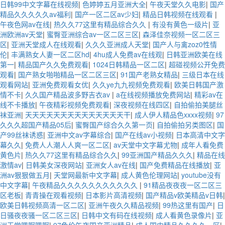
日韩99中文字幕在线视频
|
色婷婷五月亚洲大全
|
午夜天堂久久电影
|
国产
精品久久久久久av福利
|
国产一区二区av少妇
|
精品日韩视频在线观看
|
午夜色网av在线
|
热久久77这里有精品综合久久
|
有没有黄色一级片
|
亚
洲欧洲av天堂
|
蜜臀亚洲综合av一区二区三区
|
森泽佳奈视频一区二区三
区
|
亚洲天堂成人在线观看
|
久久久亚洲成人天堂
|
国产人与禽zoz0性情
伦
|
丰满熟女人妻一区二区hd
|
4hu成人免费av在线观
|
日韩亚洲欧美在线
第一
|
精品国产久久免费观看
|
1024日韩精品一区二区
|
超碰视频公开免费
观看
|
国产熟女啪啪精品一区二区三区
|
91国产老熟女精品
|
三级日本在线
观看网站
|
亚洲免费观看女优
|
久久ye九九视频免费观看
|
欧美日韩国产激
情不卡
|
久久国产精品波多野吉衣av
|
a在线视频播放免费网站
|
精彩av在
线不卡播放
|
午夜精彩视频免费观看
|
深夜视频在线四区
|
自拍偷拍美腿丝
袜亚洲
|
天天天天天天天天天天天天天天干
|
成人伊人精品色xxxx视频
|
97
久久久超国产精品05后
|
蜜臀国产综合久久第一页
|
自拍偷拍另类图区
|
国
产99丝袜诱惑
|
亚洲中文av字幕综合
|
国产在线av小视频
|
日本高清中文字
幕久久
|
免费人人潮人人爽一区二区
|
av天堂中文字幕尤物
|
成年人看免费
黄色片
|
热久久77这里有精品综合久久
|
99亚洲国产精品久久久
|
精品在线
激情av
|
日韩美女深夜网站
|
亚洲女人av在线
|
国产免费精品在线播放
|
亚
洲av狠狠做五月
|
天堂网最新中文字幕
|
成人黄色伦理网站
|
youtube没有
中文字幕
|
午夜精品久久久久久久久久久久久
|
91精品夜夜夜一区二区三
区老板
|
青青操在观看视频
|
日本影片高清视频
|
国产精品v欧美精品v日韩
|
欧美日韩视频高清一区二区
|
亚洲午夜久久精品视频
|
99热这里有国产
|
日
日骚夜夜骚一区二区三区
|
日韩中文有码在线视频
|
成人看黄色录像片
|
亚