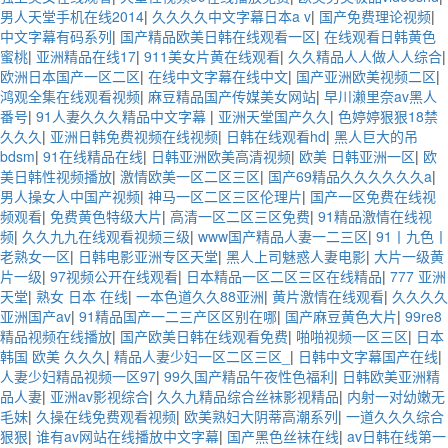
男人天堂手机在线2014
|
久久久久中文字幕日本a v
|
国产免费理论视频
|
中文字幕有码系列
|
国产精品欧美日韩在线观看一区
|
在线观看日韩黄色
蜜桃
|
亚洲精品在线17
|
911美女片黄在线观看
|
久久精品人人做人人综合
|
欧洲日本国产一区二区
|
在线中文字幕在线中文
|
国产亚洲欧美视频二区
|
鸿观全集在线观看视频
|
麻豆精品国产传媒美女网站
|
早川濑里奈av黑人
番号
|
91人妻久久久精品中文字幕
|
亚洲天堂国产久久
|
色婷婷狠狠18禁
久久久
|
亚洲日韩免费视频在线视频
|
日韩在线观看hd
|
黑人巨大的吊
bdsm
|
91在线精品在线
|
日韩亚洲欧美高清视频
|
欧美 日韩亚洲一区
|
欧
美日韩性视频播放
|
激情欧美一区二区三区
|
国产69精品久久久久久久a
|
男人操女人中国产视频
|
神马一区二区三区伦理片
|
国产一区免费在线视
频观看
|
免费黄色特级大片
|
高清一区二区三区免费
|
91精品激情在线视
频
|
久久九九在线观看视频三级
|
www国产精品人妻一二三区
|
91丨九色丨
老熟女一区
|
日韩电影亚洲专区天堂
|
黑人上司魅惑人妻电影
|
大片一级黄
片一级
|
97视频公开在线观看
|
日本精品一区二区三区在线精品
|
777 亚洲
天堂
|
熟女 日本 在线
|
一本色道久久88亚洲
|
黄片激情在线观看
|
久久久久
亚洲国产av
|
91精品国产一二三产区区别在哪
|
国产麻豆黄色大片
|
99re8
精品视频在线播放
|
国产欧美日韩在线观看免费
|
啪啪视频一区三区
|
日本
韩国 欧美 久久久
|
精品人妻少妇一区二区三区_
|
日韩中文字幕国产在线
|
人妻少妇精品视频一区97
|
99久国产精品午夜性色福利
|
日韩欧美亚洲精
品人妻
|
亚洲av影视综合
|
久久九精品综合丝袜影视精品
|
内射一对幼嫩无
毛妹
|
久操在线免费观看视频
|
欧美熟妇大阴蒂高潮系列
|
一道久久久综合
狠狠
|
谁有av网站在线播放中文字幕
|
国产黑色丝袜在线
|
av日韩在线第一