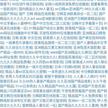
狠狠干
|
99在线午夜日韩视频
|
全网小视频资源免费在线播放
|
我要看黄色
一级影视片
|
国内精品久久99人妻无
|
av日韩av亚洲国产
|
99久久成人精
品国产网站
|
国产 日韩 精品在线观看
|
日韩亚洲欧美综合一区二区
|
国产
精品久久久久久久久av
|
aaa亚洲欧美日韩
|
亚洲国产日韩欧美精品综合
|
中文字幕av人妻呻吟
|
国产中文在线二区三区免
|
日韩中文字幕第十页
|
91
高清在线观看一区
|
91精品国产综合久蜜臀
|
欧美精产国品一区二区
|
谁有
av网站在线播放中文字幕
|
天堂性视频99在线播放免费
|
亚洲精品日韩免
费观看
|
日韩 欧美 中文在线
|
欧美男人女人在线视频
|
国产麻豆色哟哟网
站
|
一级黄色片录像片
|
欧美极品激情一区二区三区
|
国产人妻精品中文字
幕
|
久久综合久久色鬼
|
亚洲精品又黄又爽的视频
|
亚洲性感天堂欧美
|
国
产精品一级999
|
亚洲av软件在线
|
www国产亚洲精品久久麻豆
|
国产高清
av网址免费
|
色综合久久中文综合久久
|
肥屁股高潮迭起一区二区的视频
|
九九久久精品免费看
|
久久四色av米奇影视
|
日韩 欧美成人999
|
成人理论
在线播放
|
日韩熟女一级片在线观看
|
日本少妇搞b视频
|
亚洲人妻自拍偷
拍
|
精品人妻av区乱码久久密臀
|
一本色道久久88亚洲
|
中日韩欧美综合黄
色
|
老男人与老熟女的日逼逼
|
狠狠干狠狠操少妇
|
人人妻人人爽97
|
中村
智惠巨乳av
|
久久66热人妻偷产精品9
|
久久亚洲国产精品电影
|
久久午夜
国产精品
|
31xx日本熟女
|
久久精品国产99久久久露
|
亚洲国产天堂资源
|
精品少妇高潮涩涩av
|
深夜美女福利诱惑
|
午夜免费观看国产视频
|
国产欧
美日韩在线观看免费
|
日韩欧美在线观看二区
|
精品国产久久免费观看
|
日
韩电影亚洲专区天堂
|
国产又粗又爽又猛视频
|
亚洲av一区二区色
|
伊人色
综合久久久久
|
蜜臀精品人妻社区一区
|
国产精品久久久久久人妻爽
|
免费