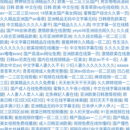
视精品
|
婷婷综合亚洲精品久久
|
欧美一区二区三区国产
|
男女啪啪高清网
站
|
日韩 欧美 中文在线
|
日韩 欧美 中文在线
|
青青草原vip在线视频
|
久久
av一区二区三区neco
|
18禁美女国产美女网站
|
蜜臀国产综合久久第一页
|
久久精品亚洲国产av香蕉
|
亚洲精品无码中文字幕无码
|
日韩情色欧美在
线
|
中文精品久久久久人妻不
|
国产精品久久人人添
|
中文字幕一区在线精
品
|
国产99丝袜诱惑
|
激情欧美在线激情
|
yeye38亚洲综合网久久
|
久久成
人综合亚洲精品欧美
|
五月亚洲婷婷亚洲
|
久久久综合精品一区二区三区
欧美
|
中文字幕日韩精品在线免费
|
狠狠婷婷久久精品一区二区
|
性生活久
久久久久久久
|
欧美视频在线播放一卡
|
中文有码字幕在线
|
久久久久亚洲
av噜噜avav
|
国产高清av网址免费
|
亚洲欧美在线第一页
|
激情欧美在线激
情
|
日韩av另类在线
|
国内在线视频精品一区美女
|
熟女av不卡一区
|
人妻
熟女中文av
|
中文字幕人妻久久不卡
|
少妇人妻久久久久久久久久
|
aaaaa
青青草大片
|
青青视频成人免费完整版
|
亚洲av综合av一区二区综
|
凹凸视
频一二三区在线观看
|
97视频在线观看一区二区三区
|
麻烦视频一区二区
三区
|
欧美精品久久久久免费看
|
天天射天天干天天舔
|
久久婷婷视频一二
三区
|
国产成人在线免费视频
|
蜜臀久久午夜小视频,
|
中文在线字幕丝袜美
腿
|
人人妻人人爱人人澡
|
北条麻妃人妻在线
|
亚洲欧美日韩激情视频
|
欧
美日韩1区2区3区4区5区
|
中文在线字幕丝袜美腿
|
淫妇天天干夜夜操
|
精
品丰满少妇人妻
|
亚洲精品无码中文字幕无码
|
日本伊人伊人伊人
|
一区二
区三区四区丝袜
|
欧美日韩性视频播放
|
女人的天堂av网
|
91亚洲视频在线
观看黄
|
偷拍视频你懂的一区二区三区
|
精产国品av一二三产区
|
国产精品
美女视频免费线播放
|
成人日韩亚洲欧美
|
视频免费在线你懂的
|
国产懂色
av熟女丝袜精品
|
高清视频区二区三区
|
超碰在线97中文字幕在线观看
|
婷