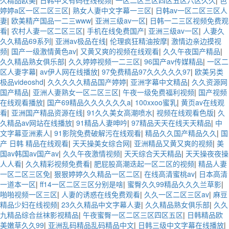
久精品欧美
|
日韩中文有码在线视频
|
一区二区三区四区五区六区久久
|
色
婷婷a区一区二区三区
|
熟女人妻中文字幕一三区
|
日韩av一区二区三区人
妻
|
欧美精产国品一二三www
|
亚洲三级av一区
|
日韩一二三区视频免费观
看
|
农村人妻一区二区三区
|
手机在线免费国产
|
亚洲三级av一区
|
人妻久
久久精品69系列
|
亚洲av极品在线
|
伦理疯狂精油按摩
|
激情边亲边摸视
频
|
国产一级激情黄色av
|
又黄又爽的视频在线观看
|
久久午夜国产精品
|
久久精品熟女俱乐部
|
久久婷婷视频一二三区
|
96国产av传媒精品
|
一区二
区人妻字幕
|
av伊人网在线播放
|
97免费精品97久久久久久97
|
欧美另类
极品videoshd
|
久久久久久精品国产婷婷
|
亚洲字幕中文精品
|
久久资源网
国产精品
|
亚洲人妻熟女一区二区三区
|
午夜一级免费福利视频
|
国产视频
在线观看播放
|
国产69精品久久久久久久a
|
100xxoo蜜乳
|
黄页av在线观
看
|
亚洲国产精品资源在线
|
91久久美女高潮喷水
|
视频在线观看色版
|
久
久精品av网站在线播放
|
91精品人妻呻吟
|
97精品天天在线天天精品
|
中
文字幕亚洲素人
|
91影院免费破解污在线观看
|
精品久久国产精品久久
|
国
产 日韩 精品在线观看
|
天天操美女综合网
|
亚洲精品又黄又爽的视频
|
美
国av韩国av国产av
|
久久午夜激情视频
|
天天综合天天精品
|
天天操夜夜操
人人看
|
久久精彩视频免费看
|
肥屁股高潮迭起一区二区的视频
|
精品人妻
一区二区三区免
|
狠狠婷婷久久精品一区二区
|
在线高清蜜桃av
|
日本高清
一道本一区
|
ff14一区二区三区分别是啥
|
蜜臀久久99精品久久久兰草影
|
啪啪视频一区三区
|
人妻的诱惑在线免费观看
|
久久一区二区三区av
|
麻豆
精品少妇在线视频
|
23久久精品中文字幕人妻
|
久久精品熟女俱乐部
|
久久
九精品综合丝袜影视精品
|
午夜蜜臀一区二区三区四区五区
|
日韩精品欧
美嫩草久久99
|
亚洲乱码精品乱码精品中文
|
日韩三级中文字幕在线播放
|