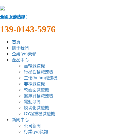
全國服務熱線：
139-0143-5976
首頁
關于我們
企業(yè)榮譽
產品中心
齒輪減速機
行星齒輪減速機
三環(huán)減速機
非標減速機
軟齒面減速機
擺線針輪減速機
電動滾筒
模塊化減速機
QY起重機減速機
新聞中心
公司新聞
行業(yè)資訊