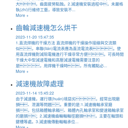
大，齒面疲勞點蝕。2.減速機安裝過程中，未嚴格
執(zhí)行維修工藝，導致安裝不...
More +
齒輪減速機怎么烘干
2023-11-20 15:47:35
1.直流焊機的干燥方法 直流焊機的干燥操作接線與交流類
似，串聯(lián)電流表應為直流電流表。使
用直流焊機對減阻電機進行干燥非常方便。可長時間
干燥大中型減速電機和高壓減速電機需要注意的
是，用焊機干燥時，所有觸點必...
More +
減速機故障處理
2023-11-14 15:45:22
由于減速機，運行環(huán)境惡劣，經常出現磨
損、泄漏等問題。重要的是:1.減速機軸承室磨
損，包括箱體軸承箱、箱體內孔軸承室和變速箱軸承室
的磨損；2.減速機齒輪軸軸徑磨損，主要在軸頭和
鍵槽等處。3.減速機傳動軸軸承位...
More +