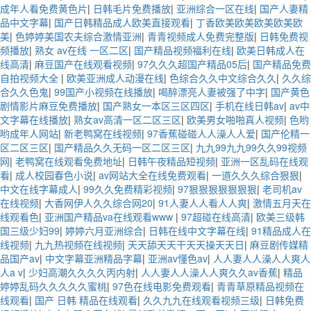
成年人看免费黄色片
|
日韩毛片免费播放
|
亚洲综合一区在线
|
国产人妻精
品中文字幕
|
国产日韩精品成人欧美直接观看
|
丁香欧美欧美欧美欧美欧
美
|
色婷婷美国农夫综合激情亚洲
|
青青视频成人免费完整版
|
日韩免费视
频播放
|
熟女 av在线 一区二区
|
国产精品视频福利在线
|
欧美日韩成人在
线高清
|
麻豆国产在线观看视频
|
97久久久超国产精品05后
|
国产精品免费
自拍视频大全
|
欧美亚洲成人动漫在线
|
色综合久久中文综合久久
|
久久综
合久久色鬼
|
99国产小视频在线播放
|
喝醉漂亮人妻被强了中字
|
国产黄色
剧情影片麻豆免费播放
|
国产熟女一本区三区四区
|
手机在线日韩av
|
av中
文字幕在线播放
|
熟女av高清一区二区三区
|
欧美男女啪啪真人视频
|
色哟
哟成年人网站
|
新老鸭窝在线视频
|
97香蕉碰碰人人澡人人爱
|
国产伦精一
区二区三区
|
国产精品久久无码一区二区三区
|
九九99九九99久久99视频
网
|
老鸭窝在线观看免费地址
|
日韩午夜精品短视频
|
亚洲一区乱码在线观
看
|
成人校园春色小说
|
av网站大全在线免费观看
|
一道久久久综合狠狠
|
中文在线字幕成人
|
99久久免费精彩视频
|
97狠狠狠狠狠狠狠
|
老司机av
在线视频
|
大香网伊人久久综合网20
|
91人妻人人看人人爽
|
激情五月天在
线观看色
|
亚洲国产精品va在线观看www
|
97超碰在线高清
|
欧美三级韩
国三级少妇99
|
婷婷六月亚洲综合
|
日韩在线中文字幕在线
|
91精品成人在
线视频
|
九九热视频在线视频
|
天天舔天天干天天操天天日
|
麻豆剧传媒精
品国产av
|
中文字幕亚洲精品字幕
|
亚洲av懂色av
|
人人妻人人澡人人爽人
人a v
|
少妇高潮久久久久丙内射
|
人人妻人人澡人人爽久久av香蕉
|
精品
婷婷乱码久久久久久蜜桃
|
97色在线电影免费观看
|
青青草原精品视频在
线观看
|
国产 日韩 精品在线观看
|
久久九九在线观看视频三级
|
日韩免费