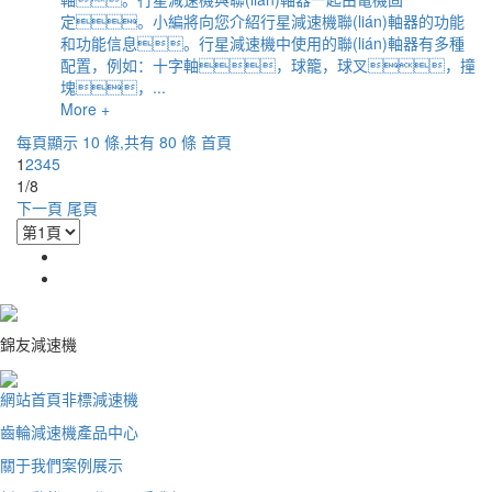
定。小編將向您介紹行星減速機聯(lián)軸器的功能
和功能信息。行星減速機中使用的聯(lián)軸器有多種
配置，例如：十字軸，球籠，球叉，撞
塊，...
More +
每頁顯示 10 條,共有 80 條
首頁
1
2
3
4
5
1/8
下一頁
尾頁
錦友減速機
網站首頁
非標減速機
齒輪減速機
產品中心
關于我們
案例展示