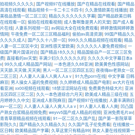
拍视频久久久久久
|
国产视频97在线播放
|
国产在精品在线观看
|
国产精品
高清在线观看
|
精品视频卡一卡二卡三卡四卡
|
久久激情欧美在线播放
|
欧
美极品激情一区二区三区
|
精品久久久久久久久字幕
|
国产精品欧美日韩
在线观看一区
|
偷拍在线观看视频
|
成人鲁啊鲁是男人的天堂
|
国产成人看
片在线
|
人妻系列视频一区
|
av网站大全在线免费观看
|
婷婷激情网婷婷激
情网
|
午夜免费一区二区三区精品福利
|
偷拍av高清资源
|
99国产精品久久
久久久久成人
|
国产久久十八禁一区
|
999久久久精品视频在线观看
|
精品
人妻一区二区区中文
|
亚洲性感天堂欧美
|
久久久久久人妻免费视频o
|
一
级国产黄片国语对白
|
国产精品18久久久
|
精品国偷自产一区二区三区免
费
|
直接看的av天堂
|
丰满少妇久久久久久久的
|
久久久久中文字幕日本a
v
|
99久久成人精品国产网站
|
一本色道久久88亚洲
|
欧美黄色性感网站
|
天天舔,天天做,天天爽
|
黑人一区二区三区四区五区
|
夜夜嗨av老熟女一区
二区三区
|
人人妻人人澡人人爽人人a v
|
91九色porn在线
|
中文字幕 日韩
麻豆
|
男人操女人逼的免费视频
|
久久婷婷成人精品国产电影
|
av大片在线
看亚洲
|
xx00视频在线观看
|
18禁涩涩网站在线
|
免费黄色特级大片
|
亚洲
五区四区三区二区
|
久久一本色道综合六月天
|
欧美成人精品三级在线
|
五
月婷婷久久中文
|
亚洲成人影院麻豆
|
国产视频97在线播放
|
人妻丰满熟妇
av一区二区
|
人人妻人人澡人人爽人人a v
|
91人妻人人看人人爽
|
凹凸国
产熟女白浆精品视频免费
|
weyvv5国产成人精品的视频
|
亚洲免费毛片av
|
青青草原精品视频在线观看
|
91一区二区久久国产乱
|
国产第一影院草草
影院久久
|
国产精品久久久精品久久
|
久久国产乱子伦免费看
|
在线播放一
区日韩
|
欧美精品国产字幕
|
久草这里只有精品99
|
熟女人妻在线视频第一