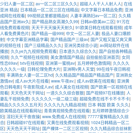
少妇人妻一区二区
|
av一区二区三区久久久
|
超碰人人干人人射人人
|
在线
亚洲 精品
|
日本精品一区二区三区在线精品
|
中文字幕日本精品免费
|
亚洲
成网在线观看
|
99视频这里都是精品6
|
人妻丰满熟妇av一区二区
|
久久精
品国产亚洲av久
|
国产精品熟女高潮久久99
|
日韩av欧美av二区
|
91污在
线免费观看视频
|
天天干天天操天天射久
|
91欧美日韩在线观看视频
|
成年
人看免费黄色片
|
国产精品一级999
|
中文一区二区人妻
|
极品人妻口爆颜
射
|
中文字幕亚洲精品字幕
|
国产精品国产三级av
|
国产又粗又猛又爽又黄
的视频在线
|
国产三级精品久久久
|
亚洲另类综合小说
|
av网站软件在线
播放
|
久久ye九九视频免费观看
|
日本道久久综合久久
|
国产自拍各种精品
视频
|
久久艹视频在线视频
|
美女激情国产精品
|
自拍偷拍亚洲首页
|
女同
性恋69av
|
txtv在线视频
|
亚洲第一蜜桃av
|
五月婷婷色激情网
|
久久久久
久久久久一级
|
日韩伦理免费大片
|
亚洲啊v男人天堂
|
99在线午夜日韩视
频
|
丰满熟女人妻一区二区hd
|
久久精品国产精品国产精品国产
|
亚洲熟女
激情av
|
成人av大片在线看
|
www.午夜av.
|
成人av欧美在线观看
|
亚洲黄
色日韩电影
|
午夜影院成人av
|
成人美女在线视频
|
国产欧美一区视频在线
观看
|
天天色天天干网址
|
一道久久久综合狠狠
|
国产视频97在线播放
|
人
妻乱干视频免费
|
久久久久久一级二级三级
|
超碰免费在线不卡不卡不卡
|
精品久久久久久五月天
|
久久久九九九精品视频
|
日本 韩国 欧美 久久久
|
欧美精品在线观看网址
|
青青爽视频免费在线观看
|
五月婷婷激情综合少
妇
|
淫妇天天干夜夜操
|
www.免费成人在线视频
|
77777蜜臀精品久久综
合
|
日韩超碰97在线观看
|
又黄在线免费观看视频
|
1024日韩精品一区二
区
|
天天色天天干网址
|
国产裸体一二区三区视频
|
久久九精品综合丝袜影