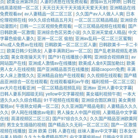
页
|
欧美亚洲第28页
|
人妻的诱惑在线免费观看
|
激情av五月婷婷
|
日韩在
线高清视频一区二区
|
天天日天天干天天插天天爱天天射
|
亚洲精品在线
免费观看av
|
av人妻精品一区二区三区
|
久久国产av人人做人人爽
|
日本
伦理视频在线
|
99久久综合精品五月天
|
一区二区三区精品精品
|
亚洲综合
动漫图片
|
日韩一二三区视频免费观看
|
一区三区精品视频在线观看
|
国产
日韩欧美一区激情
|
亚洲综合色区另类小说
|
久久亚洲天堂成人精品
|
中文
字幕色偷偷人妻久
|
亚洲一区二区 偷拍
|
亚洲av乱码一区二区三区蜜臀
|
4hu成人免费av在线观
|
日韩欧美一区二区三区人妻
|
日韩欧美卡一卡二卡
三
|
欧美日韩少妇熟女
|
人妻丰满熟妇av一区二区
|
国产乱老熟视频乱老熟
女国
|
美女夜夜操天天干
|
国产91在线播放小黄鸭
|
亚洲综合视频麻豆
|
av
网站国产在线
|
亚洲成人激情av在线播放
|
欧美成人金8天国加勒比
|
欧美
男人女人在线视频
|
国产亚洲精品首页在线播放
|
超碰caoporn免费
|
丰满
女人床上激情久久
|
亚洲精品自拍产在线观看
|
久久视频在线观看
|
国产精
品亚洲综合一区在线观看
|
在线观看福利av午夜
|
福利视频一区二区三区
|
av大片在线看亚洲
|
一区二区精品视频乱码
|
亚洲av 亚州人妻中文字幕
|
日韩人妻系列超碰无码
|
yellow中文字幕视频
|
美女福利视频午夜
|
一本大
道久久a久久综合精品
|
91干视频在线观看
|
亚洲综合图区麻豆
|
美女黄频
蜜桃av
|
午夜熟女经典一区二区
|
久久亚洲国产精品电影
|
人妻精品久久久
久久
|
伊人网在线播放av电影
|
男人操女人中国产视频
|
人妻精品中文字幕
在线
|
高清视频区二区三区
|
国产97综合久久久
|
久久国产精品亚洲欧美阿
娇
|
男生女生插插的视频
|
国产精品久久无码一区二区三区
|
国产一区激情
视频在线播放
|
亚洲 欧美 日韩 人妻在线
|
丝袜人妻av中文字幕
|
日本女优
与黑人特级
|
久久九九免费精品国产
|
中文字幕偷拍av
|
日韩中文乱码字