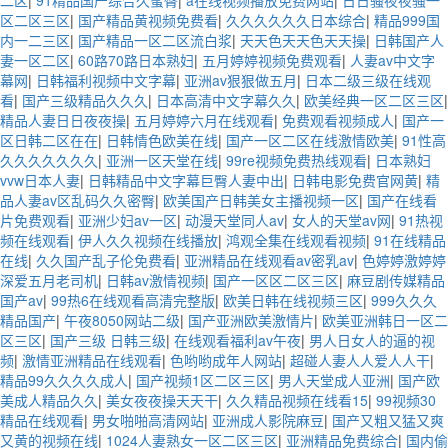
二区
|
91精品国产综合久蜜臀
|
a在线视频播放免费网站
|
日日骚夜夜骚一
区二区三区
|
国产精品黄视频免费看
|
久久久久久久日本综合
|
精品999国
内一二三区
|
国产精品一区二区流白浆
|
天天色天天色天天操
|
日韩国产人
妻一区二区
|
60路70路日本熟妇
|
五月婷婷视频免费观看
|
人妻av中文字
幕网
|
日韩福利视频中文字幕
|
亚洲av狠狠做五月
|
日本二级三级在线观
看
|
国产三级精品久久久
|
日本高清中文字幕久久
|
欧美经典一区二区三区
|
精品人妻日日夜夜操
|
五月婷婷六月在线观看
|
免费观看视频成人
|
国产一
区日韩二区在在
|
日韩情色欧美在线
|
国产一区二区在线激情欧美
|
91性高
久久久久久久久
|
亚洲一区天堂在线
|
99re视频免费热线观看
|
日本熟妇
vvw日本人妻
|
日韩精品中文字幕巨臀人妻中出
|
日韩电影免费官网黄
|
精
品人妻av区乱码久久密臀
|
欧美国产日韩美女主播视频一区
|
国产在线看
片免费观看
|
亚洲少妇av一区
|
动漫天堂同人av
|
女人的天堂av网
|
91热视
频在线观看
|
伊人久久视频在线播放
|
鸿观全集在线观看视频
|
91在线精品
在线
|
久久国产乱子伦免费看
|
亚洲精品在线观看av密乳av
|
色婷婷激婷婷
深爱五月老司机
|
日韩av激情视频
|
国产一区区二区三区
|
麻豆剧传媒精品
国产av
|
99热6在线观看高清完整版
|
欧美日韩在线视频三区
|
999久久久
精品国产
|
午夜8050网站二级
|
国产亚洲欧美激情片
|
欧美亚洲韩日一区二
区三区
|
国产三级 日韩三级
|
在线观看福利av午夜
|
男人日女人的逼的视
频
|
激情亚洲精品在线观看
|
色哟哟成年人网站
|
超碰人妻人人爱人人干
|
精品99久久久久成人
|
国产视频1区二区三区
|
男人天堂成人亚洲
|
国产欧
美成人精品久久
|
美女夜夜操天天干
|
久久精品视频在线看15
|
99视频30
精品在线观看
|
男女啪啪高清网站
|
亚洲成人影院麻豆
|
国产又粗又猛又爽
又黄的视频在线
|
1024人妻熟女一区二区三区
|
亚洲精品免费综合
|
国内偷