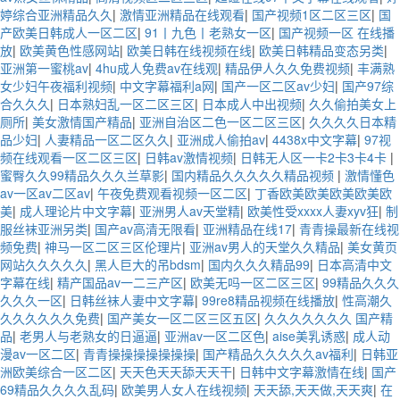
婷综合亚洲精品久久
|
激情亚洲精品在线观看
|
国产视频1区二区三区
|
国
产欧美日韩成人一区二区
|
91丨九色丨老熟女一区
|
国产视频一区 在线播
放
|
欧美黄色性感网站
|
欧美日韩在线视频在线
|
欧美日韩精品变态另类
|
亚洲第一蜜桃av
|
4hu成人免费av在线观
|
精品伊人久久免费视频
|
丰满熟
女少妇午夜福利视频
|
中文字幕福利a网
|
国产一区二区av少妇
|
国产97综
合久久久
|
日本熟妇乱一区二区三区
|
日本成人中出视频
|
久久偷拍美女上
厕所
|
美女激情国产精品
|
亚洲自治区二色一区二区三区
|
久久久久日本精
品少妇
|
人妻精品一区二区久久
|
亚洲成人偷拍av
|
4438x中文字幕
|
97视
频在线观看一区二区三区
|
日韩av激情视频
|
日韩无人区一卡2卡3卡4卡
|
蜜臀久久99精品久久久兰草影
|
国内精品久久久久久精品视频
|
激情懂色
av一区av二区av
|
午夜免费观看视频一区二区
|
丁香欧美欧美欧美欧美欧
美
|
成人理论片中文字幕
|
亚洲男人av天堂精
|
欧美性受xxxx人妻xyv狂
|
制
服丝袜亚洲另类
|
国产av高清无限看
|
亚洲精品在线17
|
青青操最新在线视
频免费
|
神马一区二区三区伦理片
|
亚洲av男人的天堂久久精品
|
美女黄页
网站久久久久久
|
黑人巨大的吊bdsm
|
国内久久久精品99
|
日本高清中文
字幕在线
|
精产国品av一二三产区
|
欧美无吗一区二区三区
|
99精品久久久
久久久一区
|
日韩丝袜人妻中文字幕
|
99re8精品视频在线播放
|
性高潮久
久久久久久久免费
|
国产美女一区二区三区五区
|
久久久久久久久 国产精
品
|
老男人与老熟女的日逼逼
|
亚洲av一区二区色
|
aise美乳诱惑
|
成人动
漫av一区二区
|
青青操操操操操操操
|
国产精品久久久久久av福利
|
日韩亚
洲欧美综合一区二区
|
天天色天天舔天天干
|
日韩中文字幕激情在线
|
国产
69精品久久久久乱码
|
欧美男人女人在线视频
|
天天舔,天天做,天天爽
|
在